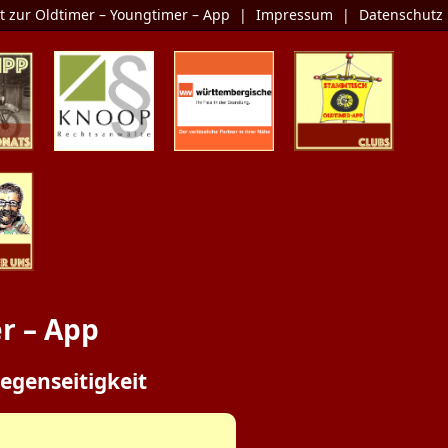
t zur Oldtimer – Youngtimer – App
|
Impressum
|
Datenschutz
Monats
KNOOP
Die Oldtimer-
Clubs
Rechtsanwälte
Versicherung
er Uns
r – App
egenseitigkeit