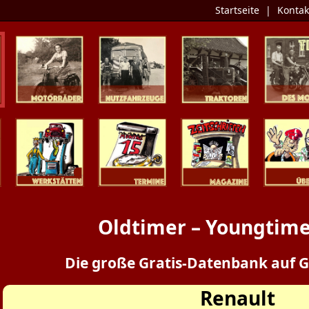
Startseite
|
Kontak
Zweiräder
Nutzfahrzeuge
Traktoren
Tipp des 
Werkstätten
Termine
Zeitschriften
Presse / Üb
Oldtimer – Youngtime
Die große Gratis-Datenbank auf G
Renault