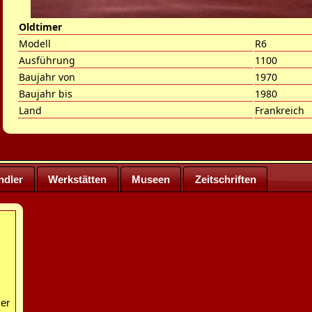
Oldtimer
Modell
R6
Ausführung
1100
Baujahr von
1970
Baujahr bis
1980
Land
Frankreich
ndler
Werkstätten
Museen
Zeitschriften
er