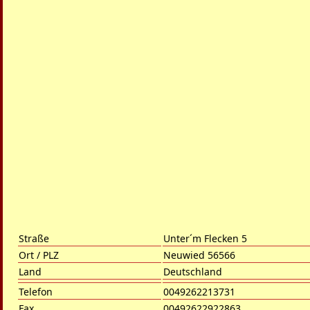
Straße
Unter´m Flecken 5
Ort / PLZ
Neuwied 56566
Land
Deutschland
Telefon
0049262213731
Fax
00492622922863