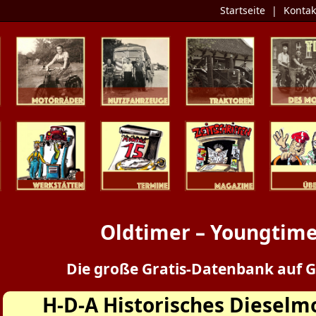
Startseite
|
Kontak
Zweiräder
Nutzfahrzeuge
Traktoren
Tipp des 
Werkstätten
Termine
Zeitschriften
Presse / Üb
Oldtimer – Youngtime
Die große Gratis-Datenbank auf G
H-D-A Historisches Dieselm