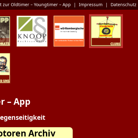
t zur Oldtimer – Youngtimer – App
|
Impressum
|
Datenschutz
Monats
KNOOP
Die Oldtimer-
Clubs
Rechtsanwälte
Versicherung
er Uns
r – App
egenseitigkeit
otoren Archiv