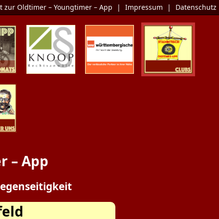
t zur Oldtimer – Youngtimer – App
|
Impressum
|
Datenschutz
Monats
KNOOP
Die Oldtimer-
Clubs
Rechtsanwälte
Versicherung
er Uns
r – App
egenseitigkeit
feld