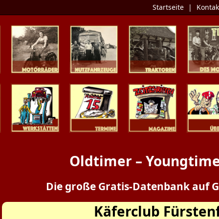
Startseite
|
Kontak
Zweiräder
Nutzfahrzeuge
Traktoren
Tipp des 
Werkstätten
Termine
Zeitschriften
Presse / Üb
Oldtimer – Youngtime
Die große Gratis-Datenbank auf G
Käferclub Fürsten