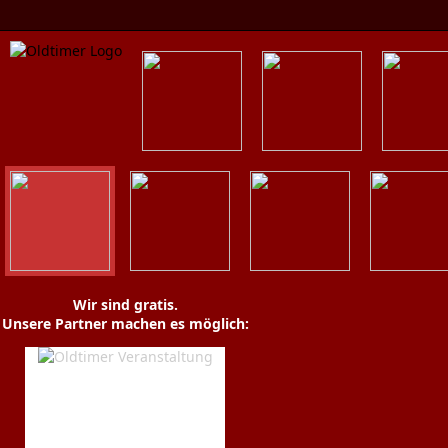
Oldtimer News
Oldtimer
Zweirä
Youngtimer
Museen
Werkstätten
Termine
Zeitschrift
Wir sind gratis.
Unsere Partner machen es möglich: