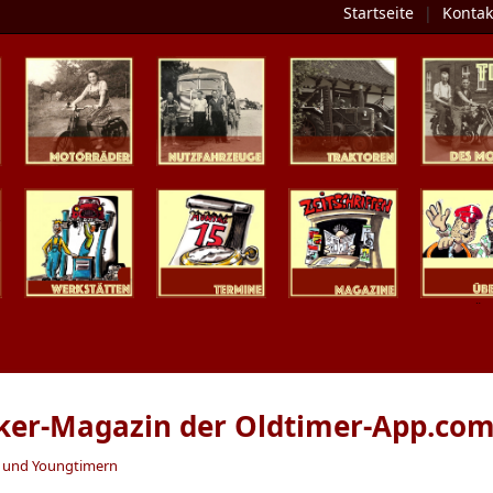
Startseite
|
Kontak
Zweiräder
Nutzfahrzeuge
Traktoren
Tipp des 
Werkstätten
Termine
Zeitschriften
Presse / Üb
iker-Magazin der Oldtimer-App.co
n und Youngtimern