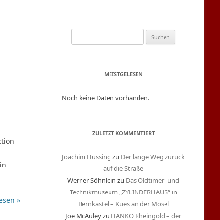
S
u
c
h
MEISTGELESEN
e
n
Noch keine Daten vorhanden.
n
a
c
ZULETZT KOMMENTIERT
ction
h
:
Joachim Hussing
zu
Der lange Weg zurück
in
auf die Straße
Werner Söhnlein
zu
Das Oldtimer- und
Technikmuseum „ZYLINDERHAUS“ in
esen »
Bernkastel – Kues an der Mosel
Joe McAuley
zu
HANKO Rheingold – der