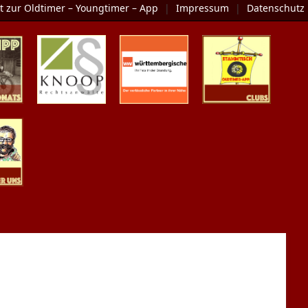
t zur Oldtimer – Youngtimer – App
|
Impressum
|
Datenschutz
Monats
KNOOP
Die Oldtimer-
Clubs
Rechtsanwälte
Versicherung
er Uns
m