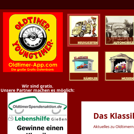
Oldtimer News
Oldtimer
Youngtimer
Händler
Museen
Wir sind gratis.
Unsere Partner machen es möglich:
Das Klass
Aktuelles zu Oldtimer