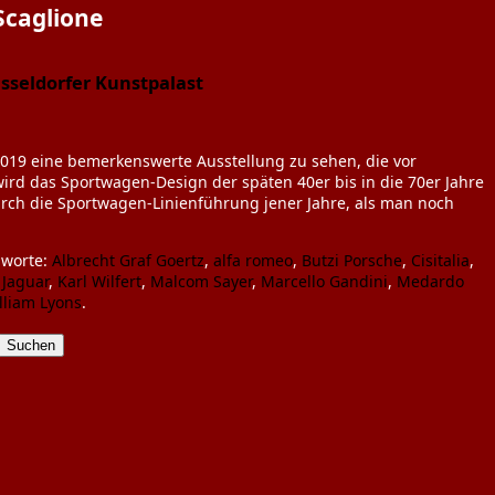
Scaglione
sseldorfer Kunstpalast
2019 eine bemerkenswerte Ausstellung zu sehen, die vor
ird das Sportwagen-Design der späten 40er bis in die 70er Jahre
urch die Sportwagen-Linienführung jener Jahre, als man noch
gworte:
Albrecht Graf Goertz
,
alfa romeo
,
Butzi Porsche
,
Cisitalia
,
,
Jaguar
,
Karl Wilfert
,
Malcom Sayer
,
Marcello Gandini
,
Medardo
lliam Lyons
.