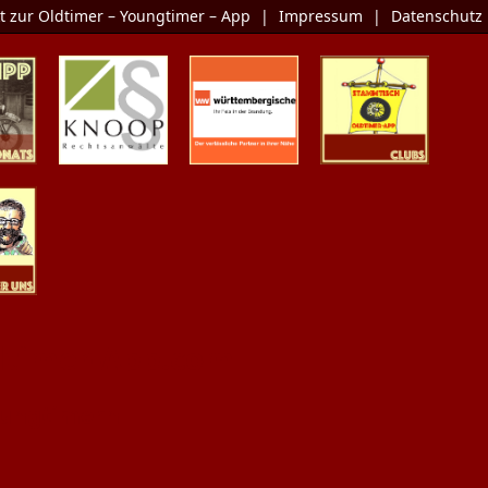
t zur Oldtimer – Youngtimer – App
|
Impressum
|
Datenschutz
Monats
KNOOP
Die Oldtimer-
Clubs
Rechtsanwälte
Versicherung
er Uns
ldtimer-App.com
oungtimern