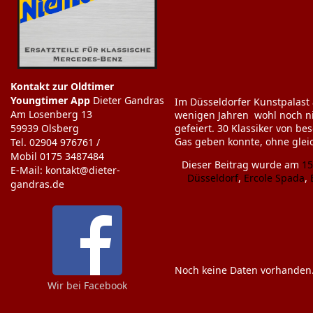
Kontakt zur Oldtimer
Youngtimer App
Dieter Gandras
Im Düsseldorfer Kunstpalast
Am Losenberg 13
wenigen Jahren wohl noch nic
gefeiert. 30 Klassiker von b
59939 Olsberg
Gas geben konnte, ohne gleic
Tel. 02904 976761 /
Mobil 0175 3487484
Dieser Beitrag wurde am
15
E-Mail: kontakt@dieter-
Düsseldorf
,
Ercole Spada
,
gandras.de
Noch keine Daten vorhanden
Wir bei Facebook