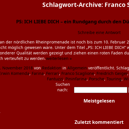
Schlagwort-Archive:
Franco 
PS: ICH LIEBE DICH – ein Rundgang durch den Dü
Schreibe eine Antwort
 an der nördlichen Rheinpromenade ist noch bis zum 10. Februar 
ht möglich gewesen wäre. Unter dem Titel „PS: ICH LIEBE DICH“ w
esonderer Qualität werden gezeigt und ziehen einen roten Faden d
h verteufelt zu werden.
weiterlesen »
. November 2018
von
Redaktion
in
Allgemein
veröffentlicht. Schla
Erwin Komenda
,
Farina
,
Ferrari
,
Franco Scaglione
,
Freidrich Geiger
Fantuzzi
,
Pininfarina
,
Porsche
,
Touring
,
Wi
Suchen
nach:
Meistgelesen
.
Zuletzt kommentiert