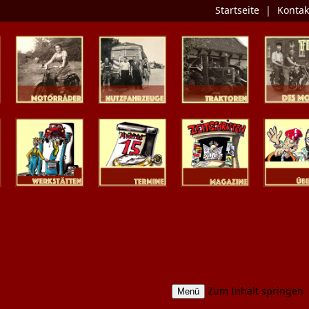
Startseite
|
Kontak
Zweiräder
Nutzfahrzeuge
Traktoren
Tipp des 
Werkstätten
Termine
Zeitschriften
Presse / Üb
Das Klassiker-Magazin der O
Aktuelles zu Oldtimern und Y
Zum Inhalt springen
Menü