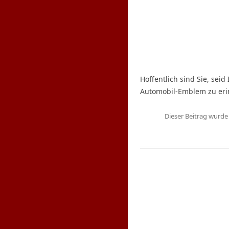
Hoffentlich sind Sie, seid
Automobil-Emblem zu erin
Dieser Beitrag wurd
S
u
c
h