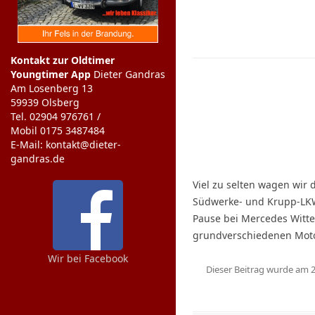
Kontakt zur Oldtimer
Youngtimer App
Dieter Gandras
Am Losenberg 13
59939 Olsberg
Tel. 02904 976761 /
Mobil 0175 3487484
E-Mail: kontakt@dieter-
gandras.de
Viel zu selten wagen wir
Südwerke- und Krupp-LKW 
Pause bei Mercedes Wittel
grundverschiedenen Motor
Wir bei Facebook
Dieser Beitrag wurde am
2