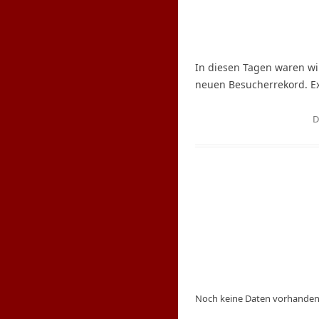
In diesen Tagen waren wir
neuen Besucherrekord. Ex
D
S
u
c
h
e
n
Noch keine Daten vorhanden
n