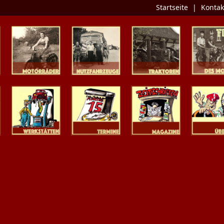
Startseite
|
Kontak
Zweiräder
Nutzfahrzeuge
Traktoren
Tipp des 
Werkstätten
Termine
Zeitschriften
Presse / Üb