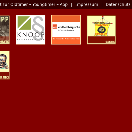
t zur Oldtimer – Youngtimer – App
|
Impressum
|
Datenschutz
Monats
KNOOP
Die Oldtimer-
Clubs
Rechtsanwälte
Versicherung
er Uns