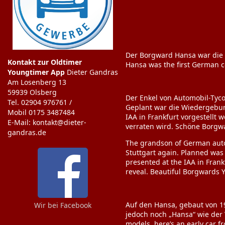
Der Borgward Hansa war die 
Kontakt zur Oldtimer
Hansa was the first German c
Youngtimer App
Dieter Gandras
Am Losenberg 13
59939 Olsberg
Der Enkel von Automobil-Tyco
Tel. 02904 976761 /
Geplant war die Wiedergeburt
Mobil 0175 3487484
IAA in Frankfurt vorgestellt
E-Mail: kontakt@dieter-
verraten wird. Schöne Borgwa
gandras.de
The grandson of German auto
Stuttgart again. Planned was
presented at the IAA in Fran
reveal. Beautiful Borgwards Yo
Auf den Hansa, gebaut von 194
Wir bei Facebook
jedoch noch „Hansa“ wie der V
models, here’s an early car fr