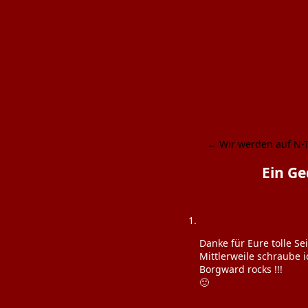
←
Wir werden auf N-
Ein Ge
Danke für Eure tolle S
Mittlerweile schraube 
Borgward rocks !!!
🙂