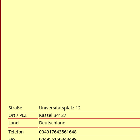
Straße
Universitätsplatz 12
Ort / PLZ
Kassel 34127
Land
Deutschland
Telefon
004917643561648
Fax
004956150343499