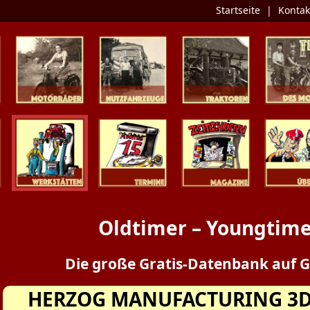
Startseite
|
Kontak
Zweiräder
Nutzfahrzeuge
Traktoren
Tipp des 
Werkstätten
Termine
Zeitschriften
Presse / Üb
Oldtimer – Youngtime
Die große Gratis-Datenbank auf G
HERZOG MANUFACTURING 3D-