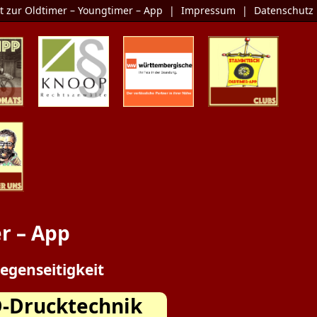
t zur Oldtimer – Youngtimer – App
|
Impressum
|
Datenschutz
Monats
KNOOP
Die Oldtimer-
Clubs
Rechtsanwälte
Versicherung
er Uns
r – App
egenseitigkeit
Drucktechnik