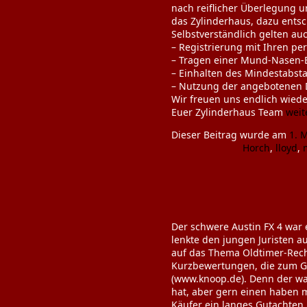
nach reiflicher Überlegung 
das Zylinderhaus, dazu ents
Selbstverständlich gelten a
– Registrierung mit Ihren pe
– Tragen einer Mund-Nasen-
– Einhalten des Mindestabst
– Nutzung der angebotenen D
Wir freuen uns endlich wied
Euer Zylinderhaus Team
weit
Dieser Beitrag wurde am
1. 
Horch
,
lloyd
,
Der schwere Austin FX 4 war 
lenkte den jungen Juristen a
auf das Thema Oldtimer-Recht
Kurzbewertungen, die zum Ge
(www.knoop.de). Denn der wah
hat, aber gern einen haben m
Käufer ein langes Gutachten i