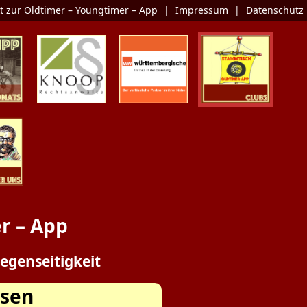
t zur Oldtimer – Youngtimer – App
|
Impressum
|
Datenschutz
Monats
KNOOP
Die Oldtimer-
Clubs
Rechtsanwälte
Versicherung
er Uns
r – App
egenseitigkeit
hsen