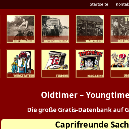
Startseite
|
Kontak
Zweiräder
Nutzfahrzeuge
Traktoren
Tipp des 
Werkstätten
Termine
Zeitschriften
Presse / Üb
Oldtimer – Youngtime
Die große Gratis-Datenbank auf G
Caprifreunde Sac