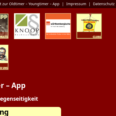
t zur Oldtimer – Youngtimer – App
|
Impressum
|
Datenschutz
Monats
KNOOP
Die Oldtimer-
Clubs
Rechtsanwälte
Versicherung
er Uns
r – App
egenseitigkeit
ing