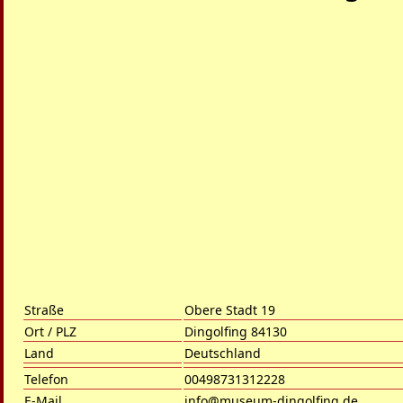
Straße
Obere Stadt 19
Ort / PLZ
Dingolfing 84130
Land
Deutschland
Telefon
00498731312228
E-Mail
info@museum-dingolfing.de