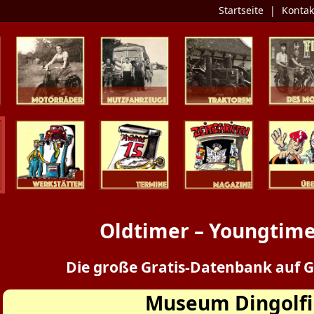
Startseite
|
Kontak
Zweiräder
Nutzfahrzeuge
Traktoren
Tipp des 
Werkstätten
Termine
Zeitschriften
Presse / Üb
Oldtimer – Youngtime
Die große Gratis-Datenbank auf G
Museum Dingolf