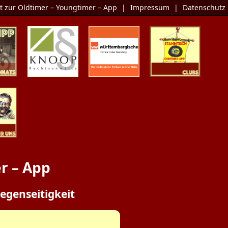
t zur Oldtimer – Youngtimer – App
|
Impressum
|
Datenschutz
Monats
KNOOP
Die Oldtimer-
Clubs
Rechtsanwälte
Versicherung
er Uns
r – App
egenseitigkeit