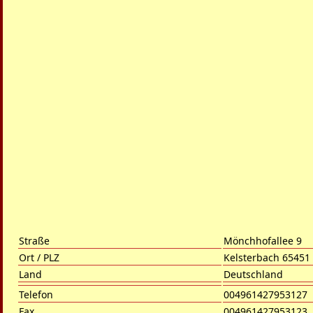
Straße
Mönchhofallee 9
Ort / PLZ
Kelsterbach 65451
Land
Deutschland
Telefon
004961427953127
Fax
004961427953123