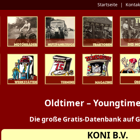
Startseite
|
Kontak
Zweiräder
Nutzfahrzeuge
Traktoren
Tipp des 
Werkstätten
Termine
Zeitschriften
Presse / Üb
Oldtimer – Youngtime
Die große Gratis-Datenbank auf G
KONI B.V.