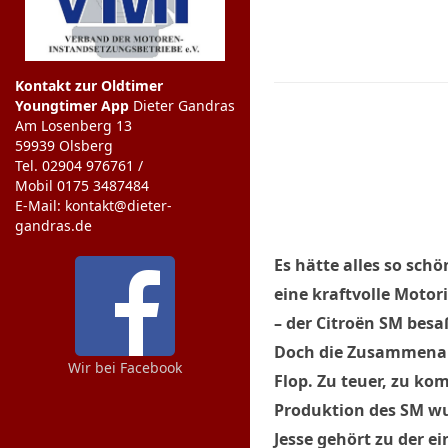
Kontakt zur Oldtimer
Youngtimer App
Dieter Gandras
Am Losenberg 13
59939 Olsberg
Tel. 02904 976761 /
Mobil 0175 3487484
E-Mail: kontakt@dieter-
gandras.de
Es hätte alles so sch
eine kraftvolle Motor
– der Citroën SM besa
Doch die Zusammenarb
Wir bei Facebook
Flop. Zu teuer, zu kom
Produktion des SM wu
Jesse gehört zu der 