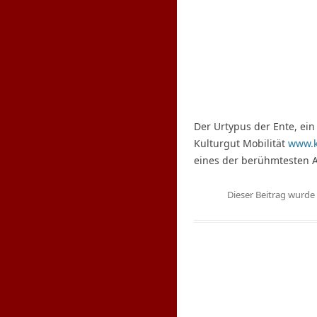
Der Urtypus der Ente, ein
Kulturgut Mobilität
www.k
eines der berühmtesten A
Dieser Beitrag wurd
S
u
c