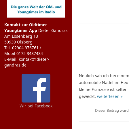
Kontakt zur Oldtimer
Youngtimer App
Dieter Gandras
Am Losenberg 13
59939 Olsberg
Tel. 02904 976761 /
Mobil 0175 3487484
E-Mail: kontakt@dieter-
gandras.de
Neulich sah ich bei einem
automobile Nadel im Heuha
kleine Franzose ist selt
geweckt.
weiterlesen »
Wir bei Facebook
Dieser Beitrag wur