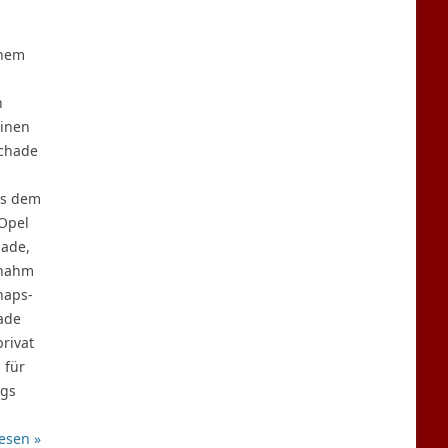
inem
n
einen
Schade
us dem
 Opel
hade,
 nahm
naps-
hade
privat
 für
ngs
esen »