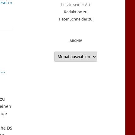
esen »
Letzte seiner Art
Redaktion
zu
Peter Schneider
zu
ARCHIV
A
r
c
h
……
i
v
 zu
 einen
unge
che DS