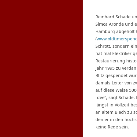
Reinhard Schade und
Simca Aronde und e
Hamburg abgeholt h
(
www.oldtimerspend
Schrott, sondern ei
hat mal Elektriker 
Restaurierung hist
Jahr 1995 zu verdan
Blitz gespendet wur
damals Leiter von z
auf diese Weise 500
Idee“, sagt Schade.
längst in Vollzeit b
an altem Blech zu 
den er in den höch
keine Rede sein.