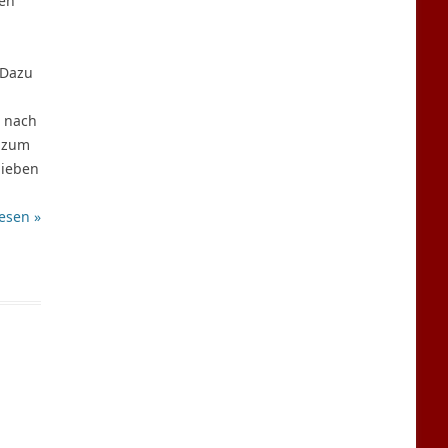
ben
 Dazu
e nach
t zum
lieben
esen »