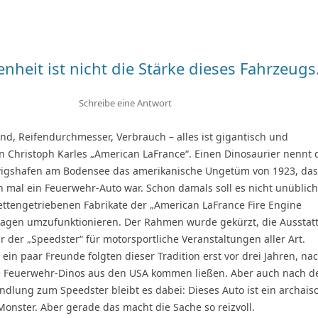
Zum
Inhalt
springen
nheit ist nicht die Stärke dieses Fahrzeugs
Schreibe eine Antwort
, Reifendurchmesser, Verbrauch – alles ist gigantisch und
n Christoph Karles „American LaFrance“. Einen Dinosaurier nennt 
wigshafen am Bodensee das amerikanische Ungetüm von 1923, das
 mal ein Feuerwehr-Auto war. Schon damals soll es nicht unüblich
ettengetriebenen Fabrikate der „American LaFrance Fire Engine
agen umzufunktionieren. Der Rahmen wurde gekürzt, die Ausstat
ar der „Speedster“ für motorsportliche Veranstaltungen aller Art.
 ein paar Freunde folgten dieser Tradition erst vor drei Jahren, n
de Feuerwehr-Dinos aus den USA kommen ließen. Aber auch nach d
dlung zum Speedster bleibt es dabei: Dieses Auto ist ein archais
Monster. Aber gerade das macht die Sache so reizvoll.