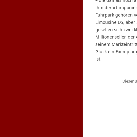
– die damals noch ä
ihm derart imponier
Fuhrpark gehören vo
Limousine DS, aber
gesellen sich zwei k
Millionenseller, der 
seinem Markteintritt
Glück ein Exemplar 
ist.
Dieser 