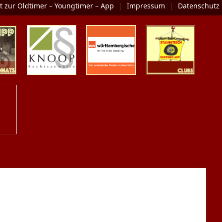
t zur Oldtimer – Youngtimer – App
|
Impressum
|
Datenschutz
Monats
KNOOP
Die Oldtimer-
Clubs
Rechtsanwälte
Versicherung
er Uns
m