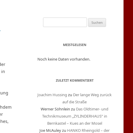
S
.
u
c
h
MEISTGELESEN
e
n
Noch keine Daten vorhanden.
n
der
a
 in
c
ZULETZT KOMMENTIERT
h
:
tung
Joachim Hussing
zu
Der lange Weg zurück
auf die Straße
achdem
Werner Söhnlein
zu
Das Oldtimer- und
er
Technikmuseum „ZYLINDERHAUS“ in
ches,
Bernkastel – Kues an der Mosel
Joe McAuley
zu
HANKO Rheingold – der