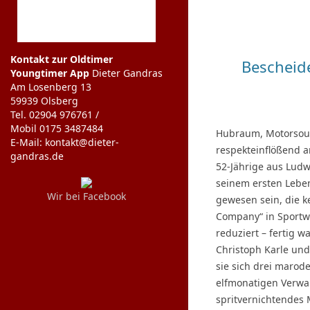
Kontakt zur Oldtimer
Bescheide
Youngtimer App
Dieter Gandras
Am Losenberg 13
59939 Olsberg
Tel. 02904 976761 /
Mobil 0175 3487484
Hubraum, Motorsound
E-Mail: kontakt@dieter-
respekteinflößend a
gandras.de
52-Jährige aus Lud
seinem ersten Leben
Wir bei Facebook
gewesen sein, die k
Company“ in Sportw
reduziert – fertig w
Christoph Karle und
sie sich drei maro
elfmonatigen Verwan
spritvernichtendes 