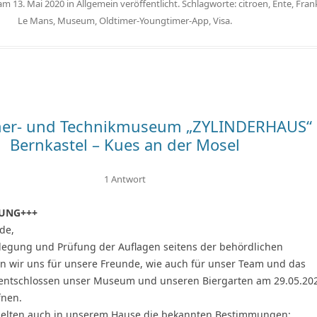
 am
13. Mai 2020
in
Allgemein
veröffentlicht. Schlagworte:
citroen
,
Ente
,
Fran
Le Mans
,
Museum
,
Oldtimer-Youngtimer-App
,
Visa
.
mer- und Technikmuseum „ZYLINDERHAUS“ 
Bernkastel – Kues an der Mosel
1 Antwort
UNG+++
de,
rlegung und Prüfung der Auflagen seitens der behördlichen
 wir uns für unsere Freunde, wie auch für unser Team und das
 entschlossen unser Museum und unseren Biergarten am 29.05.20
fnen.
 gelten auch in unserem Hause die bekannten Bestimmungen: