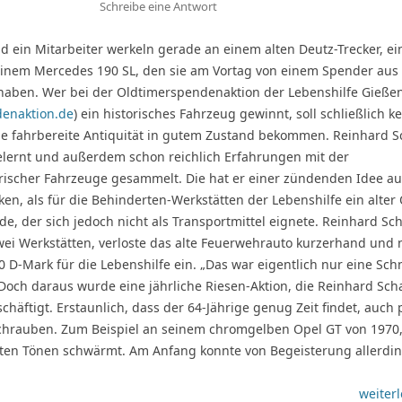
Schreibe eine Antwort
 ein Mitarbeiter werkeln gerade an einem alten Deutz-Trecker, e
inem Mercedes 190 SL, den sie am Vortag von einem Spender aus
aben. Wer bei der Oldtimerspendenaktion der Lebenshilfe Gieße
enaktion.de
) ein historisches Fahrzeug gewinnt, soll schließlich k
ne fahrbereite Antiquität in gutem Zustand bekommen. Reinhard 
gelernt und außerdem schon reichlich Erfahrungen mit der
orischer Fahrzeuge gesammelt. Die hat er einer zündenden Idee a
ken, als für die Behinderten-Werkstätten der Lebenshilfe ein alter
de, der sich jedoch nicht als Transportmittel eignete. Reinhard Sc
wei Werkstätten, verloste das alte Feuerwehrauto kurzerhand und
0 D-Mark für die Lebenshilfe ein. „Das war eigentlich nur eine Sch
 Doch daraus wurde eine jährliche Riesen-Aktion, die Reinhard Sc
eschäftigt. Erstaunlich, dass der 64-Jährige genug Zeit findet, auch 
schrauben. Zum Beispiel an seinem chromgelben Opel GT von 1970,
sten Tönen schwärmt. Am Anfang konnte von Begeisterung allerdi
weiterl