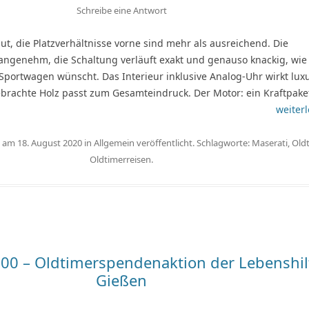
Schreibe eine Antwort
 gut, die Platzverhältnisse vorne sind mehr als ausreichend. Die
angenehm, die Schaltung verläuft exakt und genauso knackig, wi
 Sportwagen wünscht. Das Interieur inklusive Analog-Uhr wirkt lux
brachte Holz passt zum Gesamteindruck. Der Motor: ein Kraftpake
weiterl
e am
18. August 2020
in
Allgemein
veröffentlicht. Schlagworte:
Maserati
,
Old
Oldtimerreisen
.
00 – Oldtimerspendenaktion der Lebenshil
Gießen