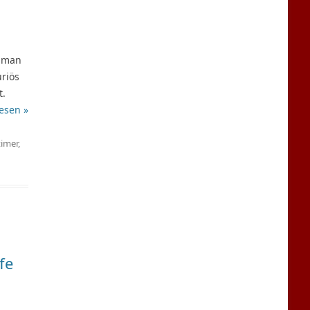
e man
uriös
t.
esen »
timer
,
fe