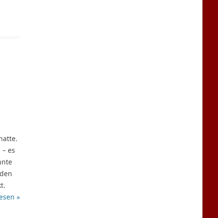
hatte.
 – es
nnte
rden
t.
esen »