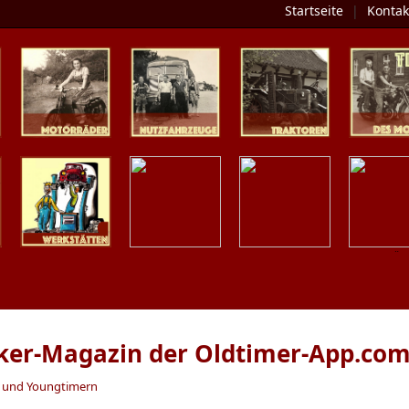
Startseite
|
Kontak
Zweiräder
Nutzfahrzeuge
Traktoren
Tipp des 
Werkstätten
Termine
Zeitschriften
Presse / Üb
iker-Magazin der Oldtimer-App.co
n und Youngtimern