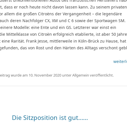
ußerst unkonventionellen Autos des französischen Herstellers ha
t, dass er noch heute nicht davon lassen kann. Zu seinem privaten
r allem die großen Citroëns der Vergangenheit – die legendäre
 auch deren Nachfolger CX, XM und C 6 sowie der Sportwagen SM.
leinere Modelle: eine Ente und ein GS. Letzterer war einst ein
die Mittelklasse von Citroën erfolgreich etablierte, ist aber 50 Jahr
 eine Rarität. Frank Jesse, mittlerweile in Köln-Brück zu Hause, ha
gefunden, das von Rost und den Härten des Alltags verschont geb
weiterl
Beitrag wurde am
10. November 2020
unter
Allgemein
veröffentlicht.
Die Sitzposition ist gut……