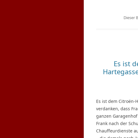
Dieser 
Es ist 
Hartegass
Es ist dem Citroën-
verdanken, dass Fra
ganzen Garagenhof f
Frank nach der Schu
Chauffeurdienste au