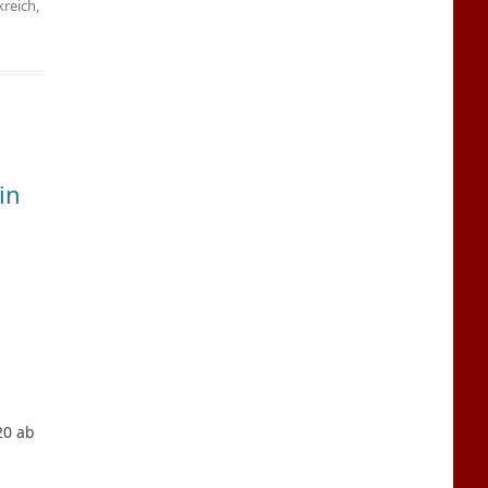
kreich
,
in
20 ab